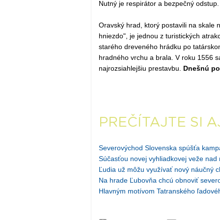
Nutný je respirátor a bezpečný odstup.
Oravský hrad, ktorý postavili na skal
hniezdo", je jednou z turistických atr
starého dreveného hrádku po tatárskom
hradného vrchu a brala. V roku 1556 sa
najrozsiahlejšiu prestavbu.
Dnešnú pod
PREČÍTAJTE SI A
Severovýchod Slovenska spúšťa kamp
Súčasťou novej vyhliadkovej veže nad 
Ľudia už môžu využívať nový náučný c
Na hrade Ľubovňa chcú obnoviť sever
Hlavným motívom Tatranského ľadovéh