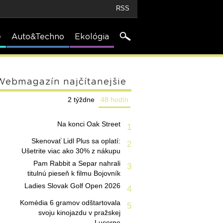
RSS
e
Auto&Techno
Ekológia
Webmagazín najčítanejšie
2 týždne
48 hodín
Na konci Oak Street
1
Skenovať Lidl Plus sa oplatí:
2
Ušetrite viac ako 30% z nákupu
Pam Rabbit a Separ nahrali
3
titulnú pieseň k filmu Bojovník
Ladies Slovak Golf Open 2026
4
Komédia 6 gramov odštartovala
5
svoju kinojazdu v pražskej
Lucerne