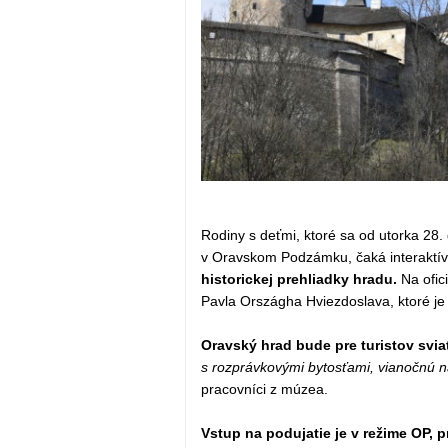
Rodiny s deťmi, ktoré sa od utorka 28
v Oravskom Podzámku, čaká interaktív
historickej prehliadky hradu.
Na ofic
Pavla Országha Hviezdoslava, ktoré j
Oravský hrad bude pre turistov svi
s rozprávkovými bytosťami, vianočnú n
pracovníci z múzea.
Vstup na podujatie je v režime OP,