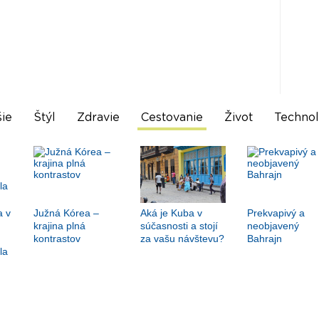
ie
Štýl
Zdravie
Cestovanie
Život
Technol
a v
Južná Kórea –
Aká je Kuba v
Prekvapivý a
krajina plná
súčasnosti a stojí
neobjavený
kontrastov
za vašu návštevu?
Bahrajn
la