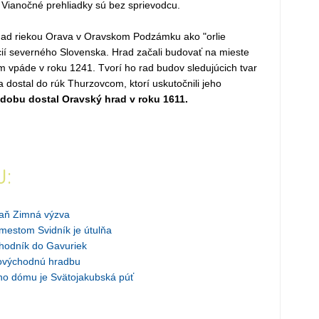
 Vianočné prehliadky sú bez sprievodcu.
e nad riekou Orava v Oravskom Podzámku ako "orlie
akcií severného Slovenska. Hrad začali budovať na mieste
 vpáde v roku 1241. Tvorí ho rad budov sledujúcich tvar
 dostal do rúk Thurzovcom, ktorí uskutočnili jeho
obu dostal Oravský hrad v roku 1611.
J:
aň Zimná výzva
mestom Svidník je útulňa
hodník do Gavuriek
ovýchodnú hradbu
o dómu je Svätojakubská púť