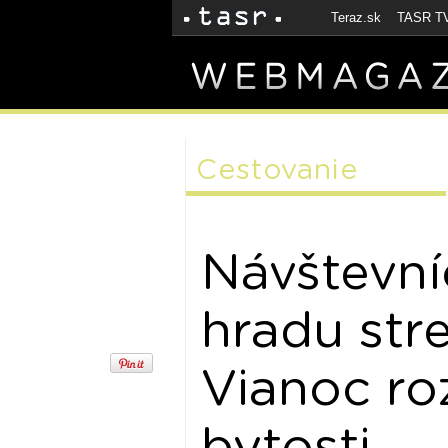
Teraz.sk
TASR T
Cestovanie
Návštevní
hradu str
Vianoc ro
bytosti