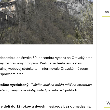
W
. decembra do štvrtka 30. decembra vyberú na Oravský hrad
ny rozprávkový program.
Podujatie bude súčasťou
iálnej webovej stránke tom informovalo Oravské múzeum
e správcom hradu.
atočne vyzdobený.
"Návštevníci sa môžu tešiť na stretnutie
áladu, zaujímavé úlohy, koledy a súťaže,"
priblížili
W
 pre deti do 12 rokov a dvoch mesiacov bez obmedzenia
.