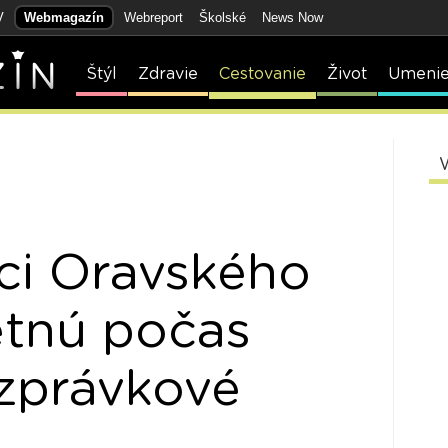
V
Webmagazín
Webreport
Školské
News Now
Štýl
Zdravie
Cestovanie
Život
Umeni
ci Oravského
etnú počas
zprávkové