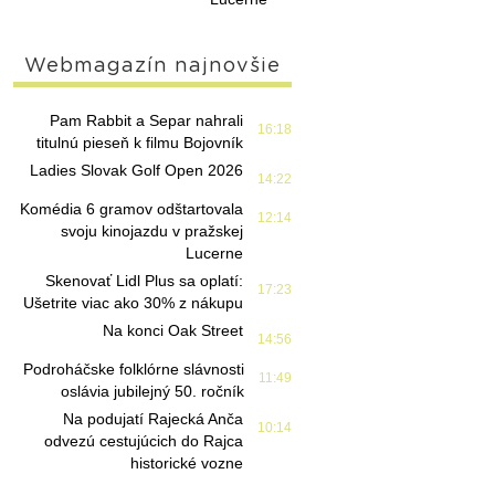
Webmagazín najnovšie
Pam Rabbit a Separ nahrali
16:18
titulnú pieseň k filmu Bojovník
Ladies Slovak Golf Open 2026
14:22
Komédia 6 gramov odštartovala
12:14
svoju kinojazdu v pražskej
Lucerne
Skenovať Lidl Plus sa oplatí:
17:23
Ušetrite viac ako 30% z nákupu
Na konci Oak Street
14:56
Podroháčske folklórne slávnosti
11:49
oslávia jubilejný 50. ročník
Na podujatí Rajecká Anča
10:14
odvezú cestujúcich do Rajca
historické vozne