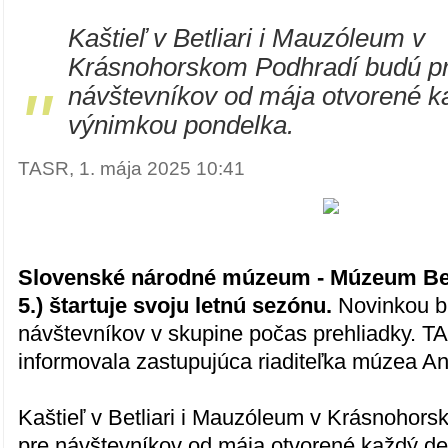
Kaštieľ v Betliari i Mauzóleum v
Krásnohorskom Podhradí budú p
"
návštevníkov od mája otvorené k
výnimkou pondelka.
TASR, 1. mája 2025 10:41
Slovenské národné múzeum - Múzeum Betli
5.) štartuje svoju letnú sezónu.
Novinkou bu
návštevníkov v skupine počas prehliadky. T
informovala zastupujúca riaditeľka múzea A
Kaštieľ v Betliari i Mauzóleum v Krásnohor
pre návštevníkov od mája otvorené každý d