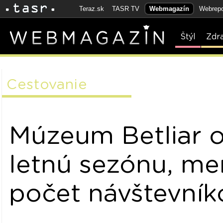
Teraz.sk
TASR TV
Webmagazín
Webrepo
Štýl
Zdr
Cestovanie
Múzeum Betliar o
letnú sezónu, me
počet návštevník