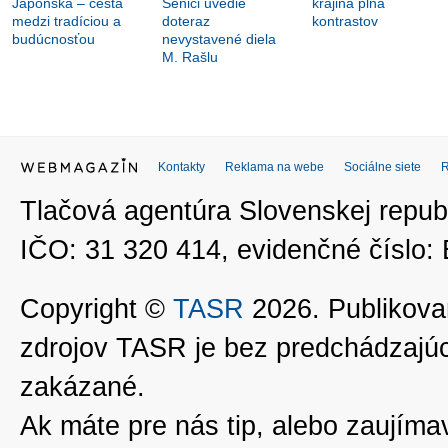
Japonska – cesta
Senici uvedie
krajina plná
medzi tradíciou a
doteraz
kontrastov
budúcnosťou
nevystavené diela
M. Rašlu
Kontakty
Reklama na webe
Sociálne siete
Tlačová agentúra Slovenskej republ
IČO: 31 320 414, evidenčné číslo
Copyright ©
TASR
2026. Publikovan
zdrojov TASR je bez predchádzaj
zakázané.
Ak máte pre nás tip, alebo zaujímavé