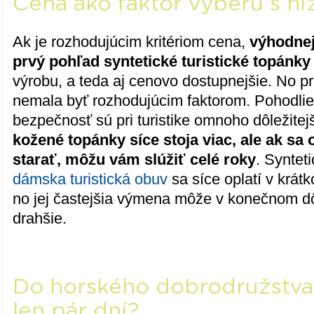
Cena ako faktor výberu s n
Ak je rozhodujúcim kritériom cena,
výhodnej
prvý pohľad syntetické turistické topánky
výrobu, a teda aj cenovo dostupnejšie. No p
nemala byť rozhodujúcim faktorom. Pohodlie
bezpečnosť sú pri turistike omnoho dôležitej
kožené topánky síce stoja viac, ale ak sa
starať, môžu vám slúžiť celé roky
. Syntet
dámska turistická obuv
sa síce oplatí v krát
no jej častejšia výmena môže v konečnom dô
drahšie.
Do horského dobrodružstva
len pár dní?