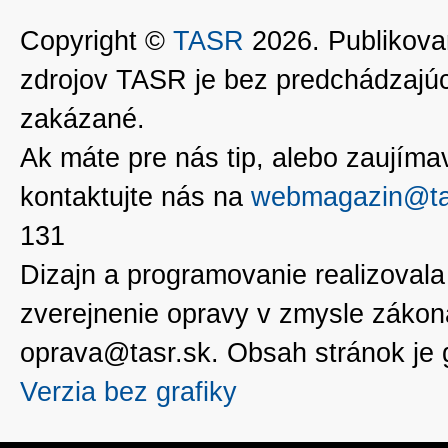
Copyright ©
TASR
2026. Publikovan
zdrojov TASR je bez predchádzaj
zakázané.
Ak máte pre nás tip, alebo zaujímavé
kontaktujte nás na
webmagazin@ta
131
Dizajn a programovanie realizoval
zverejnenie opravy v zmysle zákon
oprava@tasr.sk. Obsah stránok je
Verzia bez grafiky