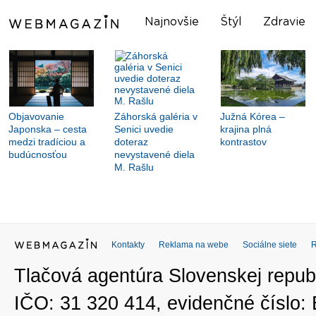
Najnovšie
Štýl
Zdravie
Objavovanie
Záhorská galéria v
Južná Kórea –
Japonska – cesta
Senici uvedie
krajina plná
medzi tradíciou a
doteraz
kontrastov
budúcnosťou
nevystavené diela
M. Rašlu
Kontakty
Reklama na webe
Sociálne siete
Tlačová agentúra Slovenskej republ
IČO: 31 320 414, evidenčné číslo