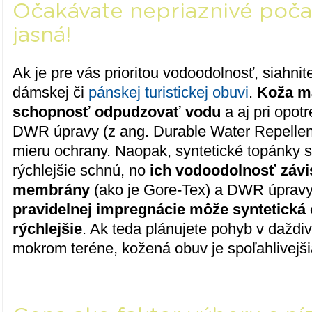
Očakávate nepriaznivé počas
jasná!
Ak je pre vás prioritou vodoodolnosť, siahni
dámskej či
pánskej turistickej obuvi
.
Koža m
schopnosť odpudzovať vodu
a aj pri opot
DWR úpravy (z ang. Durable Water Repellency
mieru ochrany. Naopak, syntetické topánky s
rýchlejšie schnú, no
ich vodoodolnosť závi
membrány
(ako je Gore-Tex) a DWR úprav
pravidelnej impregnácie môže syntetick
rýchlejšie
. Ak teda plánujete pohyb v daždiv
mokrom teréne, kožená obuv je spoľahlivejši