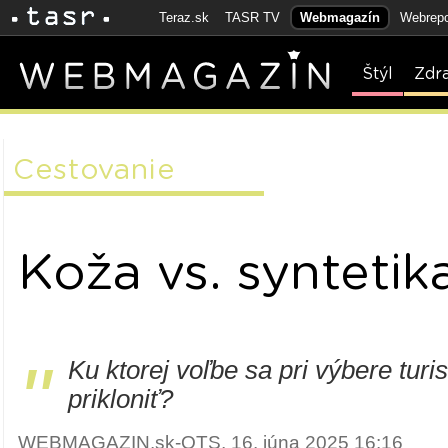
Teraz.sk
TASR TV
Webmagazín
Webrepo
Štýl
Zdr
Cestovanie
Koža vs. syntetik
"
Ku ktorej voľbe sa pri výbere turis
prikloniť?
WEBMAGAZIN.sk-OTS, 16. júna 2025 16:16