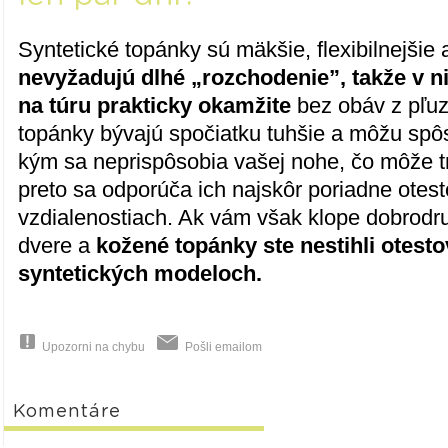
Syntetické topánky sú mäkšie, flexibilnejšie
nevyžadujú dlhé „rozchodenie”, takže v n
na túru prakticky okamžite
bez obáv z pľuz
topánky bývajú spočiatku tuhšie a môžu spô
kým sa neprispôsobia vašej nohe, čo môže trv
preto sa odporúča ich najskôr poriadne otes
vzdialenostiach. Ak vám však klope dobrodr
dvere a
kožené topánky ste nestihli otesto
syntetických modeloch.
Upozorni na chybu
Pošli emailom
Komentáre