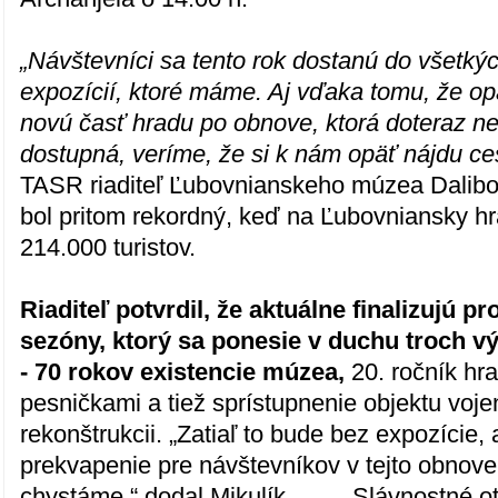
„Návštevníci sa tento rok dostanú do všetkýc
expozícií, ktoré máme. Aj vďaka tomu, že o
novú časť hradu po obnove, ktorá doteraz ne
dostupná, veríme, že si k nám opäť nájdu ce
TASR riaditeľ Ľubovnianskeho múzea Dalibor
bol pritom rekordný, keď na Ľubovniansky hr
214.000 turistov.
Riaditeľ potvrdil, že aktuálne finalizujú 
sezóny, ktorý sa ponesie v duchu troch 
- 70 rokov existencie múzea,
20. ročník hr
pesničkami a tiež sprístupnenie objektu voj
rekonštrukcii. „Zatiaľ to bude bez expozície,
prekvapenie pre návštevníkov v tejto obnove
chystáme,“ dodal Mikulík. Slávnostné otv