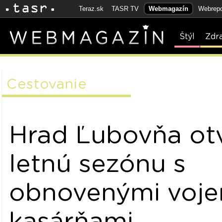
Teraz.sk
TASR TV
Webmagazín
Webrepo
Štýl
Zdr
Cestovanie
Hrad Ľubovňa ot
letnú sezónu s
obnovenými voje
kasárňami