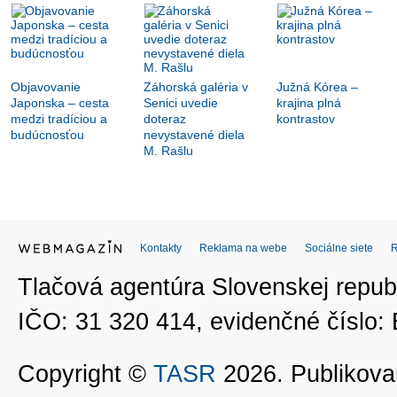
Objavovanie
Záhorská galéria v
Južná Kórea –
Japonska – cesta
Senici uvedie
krajina plná
medzi tradíciou a
doteraz
kontrastov
budúcnosťou
nevystavené diela
M. Rašlu
Kontakty
Reklama na webe
Sociálne siete
Tlačová agentúra Slovenskej republ
IČO: 31 320 414, evidenčné číslo
Copyright ©
TASR
2026. Publikovan