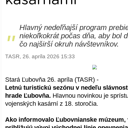
Hlavný nedeľňajší program prebi
"
niekoľkokrát počas dňa, aby bol 
čo najširší okruh návštevníkov.
TASR, 26. apríla 2026 15:33
Stará Ľubovňa 26. apríla (TASR) -
Letnú turistickú sezónu v nedeľu slávnost
hrade Ľubovňa.
Hlavnou novinkou je sprís
vojenských kasární z 18. storočia.
Ako informovalo Ľubovnianske múzeum, 
približujú vývoj východnej línie opevneni