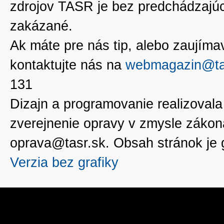
zdrojov TASR je bez predchádzaj
zakázané.
Ak máte pre nás tip, alebo zaujímavé
kontaktujte nás na
webmagazin@ta
131
Dizajn a programovanie realizoval
zverejnenie opravy v zmysle zákon
oprava@tasr.sk. Obsah stránok je
Verzia bez grafiky