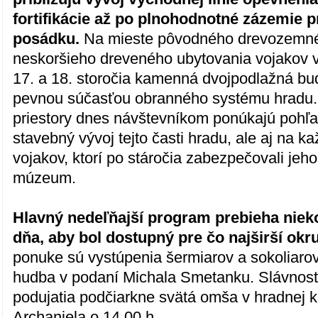
fortifikácie až po plnohodnotné zázemie 
posádku.
Na mieste pôvodného drevozemné
neskoršieho dreveného ubytovania vojakov v
17. a 18. storočia kamenná dvojpodlažná bud
pevnou súčasťou obranného systému hradu
priestory dnes návštevníkom ponúkajú pohľa
stavebný vývoj tejto časti hradu, ale aj na k
vojakov, ktorí po stáročia zabezpečovali jeho
múzeum.
Hlavný nedeľňajší program prebieha niek
dňa, aby bol dostupný pre čo najširší okr
ponuke sú vystúpenia šermiarov a sokoliaro
hudba v podaní Michala Smetanku. Slávnost
podujatia podčiarkne svätá omša v hradnej k
Archanjela o 14.00 h.