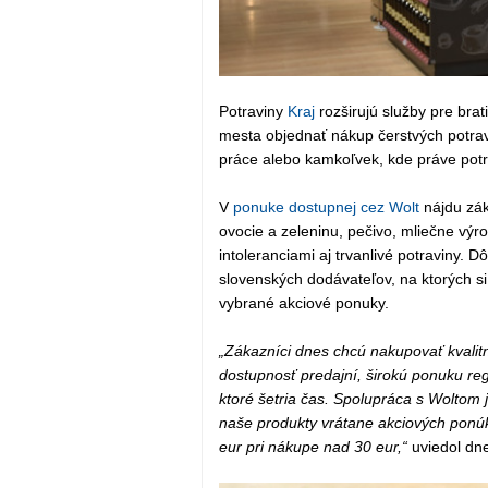
Potraviny
Kraj
rozširujú služby pre bra
mesta objednať nákup čerstvých potrav
práce alebo kamkoľvek, kde práve potr
V
ponuke dostupnej cez Wolt
nájdu zák
ovocie a zeleninu, pečivo, mliečne výro
intoleranciami aj trvanlivé potraviny. 
slovenských dodávateľov, na ktorých si
vybrané akciové ponuky.
„Zákazníci dnes chcú nakupovať kvalitn
dostupnosť predajní, širokú ponuku r
ktoré šetria čas. Spolupráca s Woltom 
naše produkty vrátane akciových ponúk 
eur pri nákupe nad 30 eur,“
uviedol dn