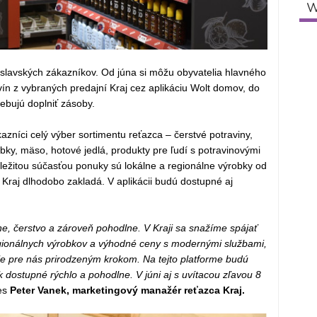
W
tislavských zákazníkov. Od júna si môžu obyvatelia hlavného
ín z vybraných predajní Kraj cez aplikáciu Wolt domov, do
ebujú doplniť zásoby.
azníci celý výber sortimentu reťazca – čerstvé potraviny,
bky, mäso, hotové jedlá, produkty pre ľudí s potravinovými
Dôležitou súčasťou ponuky sú lokálne a regionálne výrobky od
 Kraj dlhodobo zakladá. V aplikácii budú dostupné aj
e, čerstvo a zároveň pohodlne. V Kraji sa snažíme spájať
egionálnych výrobkov a výhodné ceny s modernými službami,
je pre nás prirodzeným krokom. Na tejto platforme budú
dostupné rýchlo a pohodlne. V júni aj s uvítacou zľavou 8
es
Peter Vanek, marketingový manažér reťazca Kraj.