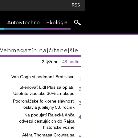
RSS
e
Auto&Techno
Ekológia
Webmagazín najčítanejšie
2 týždne
48 hodín
Van Gogh si podmanil Bratislavu
1
Skenovať Lidl Plus sa oplatí:
2
Ušetrite viac ako 30% z nákupu
Podroháčske folklórne slávnosti
3
oslávia jubilejný 50. ročník
Na podujatí Rajecká Anča
4
odvezú cestujúcich do Rajca
historické vozne
Aféra Thomasa Crowna sa
5