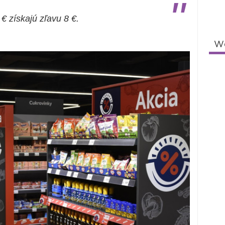
"
€ získajú zľavu 8 €.
W