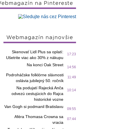
ebmagazín na Pintereste
Webmagazín najnovšie
Skenovať Lidl Plus sa oplatí:
17:23
Ušetrite viac ako 30% z nákupu
Na konci Oak Street
14:56
Podroháčske folklórne slávnosti
11:49
oslávia jubilejný 50. ročník
Na podujatí Rajecká Anča
10:14
odvezú cestujúcich do Rajca
historické vozne
Van Gogh si podmanil Bratislavu
09:55
Aféra Thomasa Crowna sa
07:44
vracia