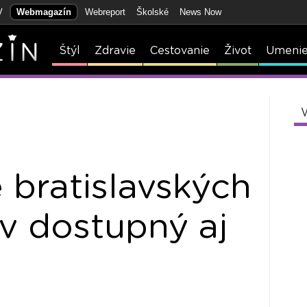
V
Webmagazín
Webreport
Školské
News Now
Štýl
Zdravie
Cestovanie
Život
Umeni
e bratislavských
v dostupný aj