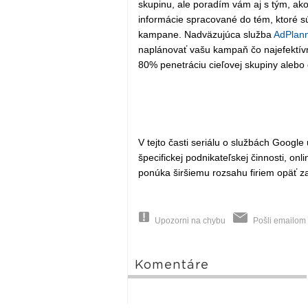
skupinu, ale poradím vám aj s tým, ako
informácie spracované do tém, ktoré sú
kampane. Nadväzujúca služba
AdPlan
naplánovať vašu kampaň čo najefektívn
80% penetráciu cieľovej skupiny alebo
V tejto časti seriálu o službách Goog
špecifickej podnikateľskej činnosti, on
ponúka širšiemu rozsahu firiem opäť 
Upozorni na chybu
Pošli emailom
Komentáre