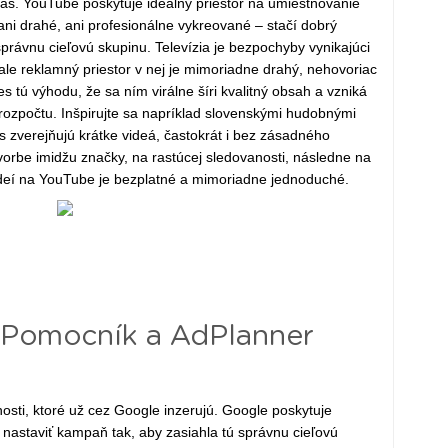
čas. YouTube poskytuje ideálny priestor na umiestňovanie
ni drahé, ani profesionálne vykreované – stačí dobrý
rávnu cieľovú skupinu. Televízia je bezpochyby vynikajúci
, ale reklamný priestor v nej je mimoriadne drahý, nehovoriac
s tú výhodu, že sa ním virálne šíri kvalitný obsah a vzniká
rozpočtu. Inšpirujte sa napríklad slovenskými hudobnými
s zverejňujú krátke videá, častokrát i bez zásadného
vorbe imidžu značky, na rastúcej sledovanosti, následne na
ideí na YouTube je bezplatné a mimoriadne jednoduché.
Pomocník a AdPlanner
osti, ktoré už cez Google inzerujú. Google poskytuje
 nastaviť kampaň tak, aby zasiahla tú správnu cieľovú