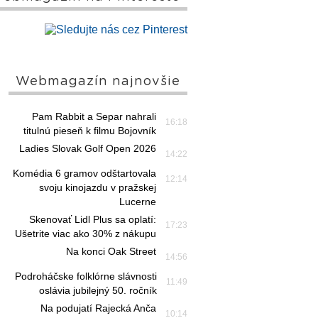
Webmagazín najnovšie
Pam Rabbit a Separ nahrali
16:18
titulnú pieseň k filmu Bojovník
Ladies Slovak Golf Open 2026
14:22
Komédia 6 gramov odštartovala
12:14
svoju kinojazdu v pražskej
Lucerne
Skenovať Lidl Plus sa oplatí:
17:23
Ušetrite viac ako 30% z nákupu
Na konci Oak Street
14:56
Podroháčske folklórne slávnosti
11:49
oslávia jubilejný 50. ročník
Na podujatí Rajecká Anča
10:14