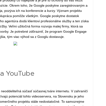
 produkty čo najlepšie a je pre to ochotný do vás vložiť
ozície. Okrem toho, že Google poskytne zaregistrovaným a
, pozýva ich na konferencie a kurzy. Význam projektu
polupráca pomôže všetkým. Google poskytne dostatok
ho agentúra dodá klientovi profesionálne služby a ten získa
tržby. Veľmi užitočná forma rozvoja malej firmy, ktorá sa
e tvorby. Je potrebné zdôrazniť, že program Google Engage
jšia, tým viac výhod sa z Googlu dostavuje.
na YouTube
eoddeliteľná súčasť súčasnej tváre internetu. V zahraničí
žívajú potenciál tohto videoservera, na Slovensku je jeho
 komerčného projektu stále nedostatočné. To samozrejme