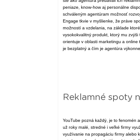
ste ako agentúra predávali ich reklamné
peniaze, know-how aj personálne disp
schváleným agentúram možnosť rozvoja
Engage tkvie v myšlienke, že práve s
možností a vzdelania, na základe ktoré
vysokokvalitný produkt, ktorý mu zvýši 
orientuje v oblasti marketingu a onlin
je bezplatný a čím je agentúra výkonne
Reklamné spoty 
YouTube pozná každý, je to fenomén a n
už roky malé, stredné i veľké firmy vyu
využívanie na propagáciu firmy alebo