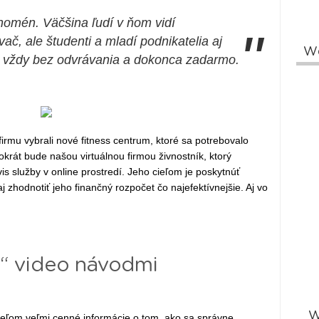
nomén. Väčšina ľudí v ňom vidí
"
č, ale študenti a mladí podnikatelia aj
W
e vždy bez odvrávania a dokonca zadarmo.
irmu vybrali nové fitness centrum, ktoré sa potrebovalo
rát bude našou virtuálnou firmou živnostník, ktorý
is služby v online prostredí. Jeho cieľom je poskytnúť
 aj zhodnotiť jeho finančný rozpočet čo najefektívnejšie. Aj vo
e“ video návodmi
W
eľom veľmi cenné informácie o tom, ako sa správne