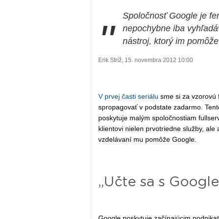
Spoločnosť Google je fe
"
nepochybne iba vyhľadáva
nástroj, ktorý im pomôž
Erik Stríž, 15. novembra 2012 10:00
V prvej časti seriálu
sme si za vzorovú f
spropagovať v podstate zadarmo. Tentok
poskytuje malým spoločnostiam fullserv
klientovi nielen prvotriedne služby, ale
vzdelávaní mu pomôže Google.
„Učte sa s Googl
Google poskytuje začínajúcim podnikat