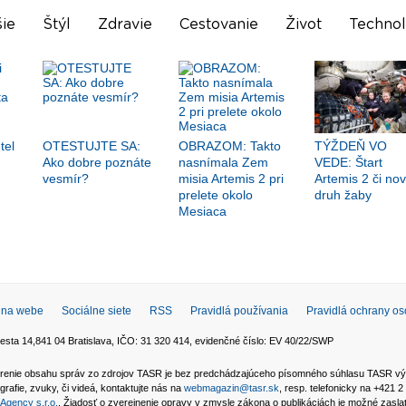
ie
Štýl
Zdravie
Cestovanie
Život
Technol
tel
OTESTUJTE SA:
OBRAZOM: Takto
TÝŽDEŇ VO
Ako dobre poznáte
nasnímala Zem
VEDE: Štart
vesmír?
misia Artemis 2 pri
Artemis 2 či no
prelete okolo
druh žaby
Mesiaca
 na webe
Sociálne siete
RSS
Pravidlá používania
Pravidlá ochrany o
esta 14,841 04 Bratislava, IČO: 31 320 414, evidenčné číslo: EV 40/22/SWP
 šírenie obsahu správ zo zdrojov TASR je bez predchádzajúceho písomného súhlasu TASR v
grafie, zvuky, či videá, kontaktujte nás na
webmagazin@tasr.sk
, resp. telefonicky na +421 
Agency s.r.o.
. Žiadosť o zverejnenie opravy v zmysle zákona o publikáciách je možné zasl