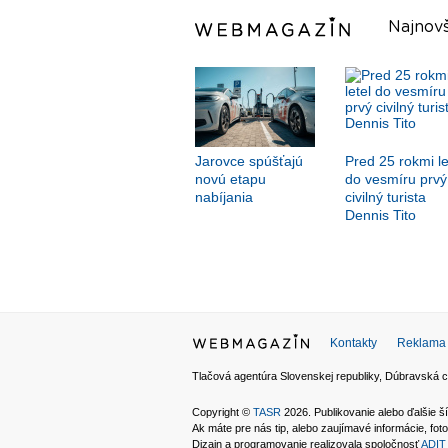
Najnovš
Jarovce spúšťajú
Pred 25 rokmi le
novú etapu
do vesmíru prvý
nabíjania
civilný turista
Dennis Tito
Kontakty
Reklama
Tlačová agentúra Slovenskej republiky, Dúbravská c
Copyright ©
TASR
2026. Publikovanie alebo ďalšie
Ak máte pre nás tip, alebo zaujímavé informácie, foto
Dizajn a programovanie realizovala spoločnosť
ADIT 