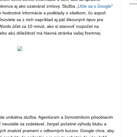
konca aj ako uzatvárať zmluvy. Služba „
Učte sa s Google
“
uje hodnotné informácie a podklady o všetkom, čo aspoň
ozviete sa z nich napríklad aj päť šikovných tipov pre
Words účet za 10 minút, ako si stanoviť rozpočet na
ebo akú dôležitosť má hlavná stránka vašej firemnej
le unikátna služba. Agentúram a živnostníkom pôsobiacim
ť neustále sa vzdelávať, čerpať početné výhody klubu a
orých znalosť pramení z odborných kurzov. Google chce, aby