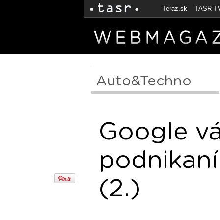
Teraz.sk
TASR T
Auto&Techno
Google v
podnikaní
(2.)