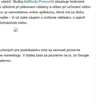
 ušetriť. Služba
AdWords Pomocník
obsahuje hodnotné
 užitočné pri plánovaní reklamy a vôbec pri určovaní cieľov
ner
je samostatnou online aplikáciou, ktorá má za úlohu
ejšie – či už máte záujem o zníženie nákladov, o aspoň
 čohokoľvek iného.
le určených pre podnikateľov sme sa venovali pomerne
line marketingu. V ďalšej časti sa pozrieme na to, čo Google
zadarmo.