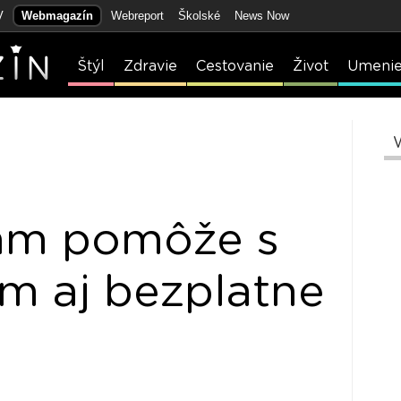
V
Webmagazín
Webreport
Školské
News Now
Štýl
Zdravie
Cestovanie
Život
Umeni
ám pomôže s
m aj bezplatne