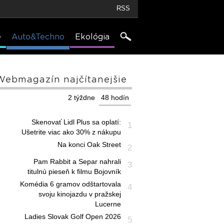
RSS
e
Auto&Techno
Ekológia
Webmagazín najčítanejšie
2 týždne
48 hodín
Skenovať Lidl Plus sa oplatí:
1
Ušetrite viac ako 30% z nákupu
Na konci Oak Street
2
Pam Rabbit a Separ nahrali
3
titulnú pieseň k filmu Bojovník
Komédia 6 gramov odštartovala
4
svoju kinojazdu v pražskej
Lucerne
Ladies Slovak Golf Open 2026
5