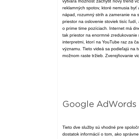
vytvára možnosť zachytiť nový trend v
reklamných spotov, ktoré nemusia byť a
nápad, rozumný strih a zameranie na sp
priestor na oslovenie stoviek tisíc ľudí
o prime time pozíciach. Internet má dne
tak priestor na enormné zredukovanie 
interpretmi, ktorí na YouTube raz za ča
významu. Tieto videá sa podieľajú na t
možnom raste tržieb. Zverejňovanie v
Google AdWords 
Tieto dve služby sú vhodné pre spoločn
dostatok informácií o tom, ako správne