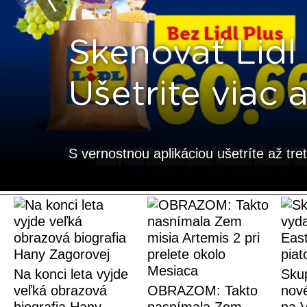
Skenovať Lidl 
Ušetrite viac
S vernostnou aplikáciou ušetríte až tre
Na konci leta vyjde
Sku
veľká obrazová
OBRAZOM: Takto
nové