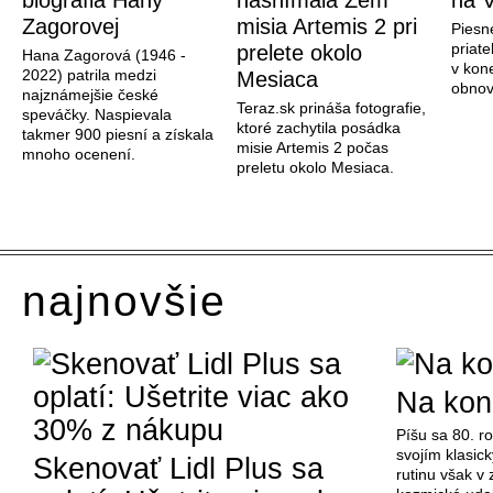
biografia Hany
nasnímala Zem
na V
Zagorovej
misia Artemis 2 pri
Piesn
priate
prelete okolo
Hana Zagorová (1946 -
v kon
2022) patrila medzi
Mesiaca
obnov
najznámejšie české
Teraz.sk prináša fotografie,
speváčky. Naspievala
ktoré zachytila posádka
takmer 900 piesní a získala
misie Artemis 2 počas
mnoho ocenení.
preletu okolo Mesiaca.
najnovšie
Na kon
Píšu sa 80. r
svojím klasi
Skenovať Lidl Plus sa
rutinu však v