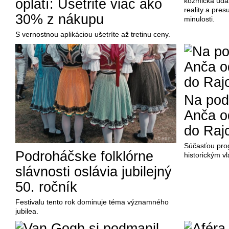
oplatí: Ušetrite viac ako
kozmická udalo
reality a pres
30% z nákupu
minulosti.
S vernostnou aplikáciou ušetríte až tretinu ceny.
Na pod
Anča o
do Rajc
Súčasťou pro
Podroháčske folklórne
historickým v
slávnosti oslávia jubilejný
50. ročník
Festivalu tento rok dominuje téma významného
jubilea.