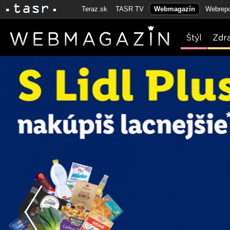
Teraz.sk
TASR TV
Webmagazín
Webrepo
Štýl
Zdr