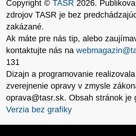
Copyright ©
TASR
2026. Publikovan
zdrojov TASR je bez predchádzaj
zakázané.
Ak máte pre nás tip, alebo zaujímavé
kontaktujte nás na
webmagazin@ta
131
Dizajn a programovanie realizoval
zverejnenie opravy v zmysle zákon
oprava@tasr.sk. Obsah stránok je
Verzia bez grafiky