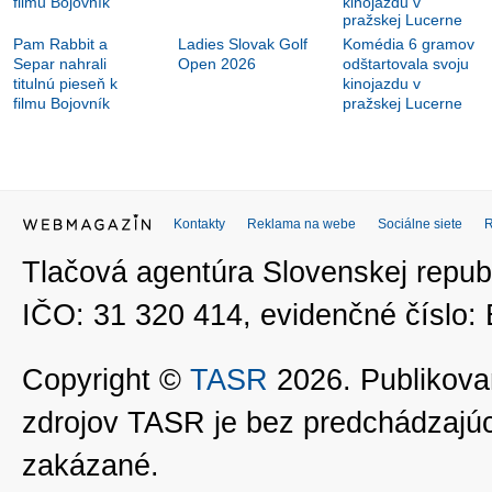
Pam Rabbit a
Ladies Slovak Golf
Komédia 6 gramov
Separ nahrali
Open 2026
odštartovala svoju
titulnú pieseň k
kinojazdu v
filmu Bojovník
pražskej Lucerne
Kontakty
Reklama na webe
Sociálne siete
Tlačová agentúra Slovenskej republ
IČO: 31 320 414, evidenčné číslo
Copyright ©
TASR
2026. Publikovan
zdrojov TASR je bez predchádzaj
zakázané.