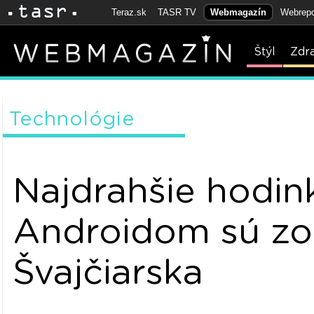
Teraz.sk
TASR TV
Webmagazín
Webrepo
Štýl
Zdr
Technológie
Najdrahšie hodin
Androidom sú zo
Švajčiarska