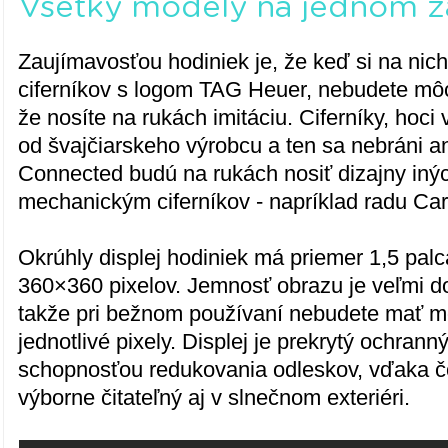
Všetky modely na jednom z
Zaujímavosťou hodiniek je, že keď si na nich
ciferníkov s logom TAG Heuer, nebudete mô
že nosíte na rukách imitáciu. Ciferníky, hoci 
od švajčiarskeho výrobcu a ten sa nebráni an
Connected budú na rukách nosiť dizajny iný
mechanickým ciferníkov - napríklad radu Car
Okrúhly displej hodiniek má priemer 1,5 palc
360×360 pixelov. Jemnosť obrazu je veľmi d
takže pri bežnom používaní nebudete mať m
jednotlivé pixely. Displej je prekrytý ochran
schopnosťou redukovania odleskov, vďaka 
výborne čitateľný aj v slnečnom exteriéri.