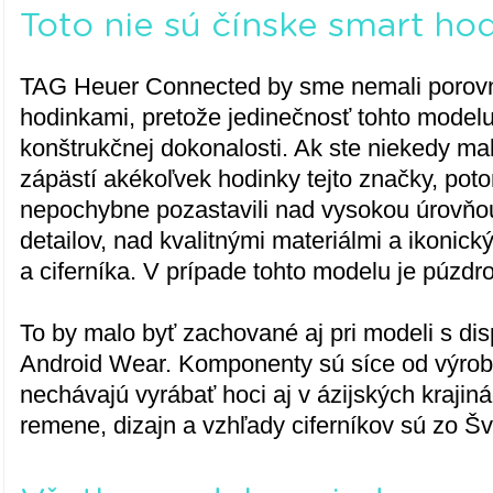
Toto nie sú čínske smart ho
TAG Heuer Connected by sme nemali porovn
hodinkami, pretože jedinečnosť tohto modelu
konštrukčnej dokonalosti. Ak ste niekedy mal
zápästí akékoľvek hodinky tejto značky, pot
nepochybne pozastavili nad vysokou úrovňo
detailov, nad kvalitnými materiálmi a ikonic
a ciferníka. V prípade tohto modelu je púzdro
To by malo byť zachované aj pri modeli s d
Android Wear. Komponenty sú síce od výrobc
nechávajú vyrábať hoci aj v ázijských krajiná
remene, dizajn a vzhľady ciferníkov sú zo Šv