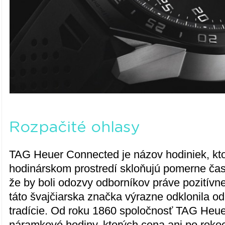
Rozpačité ohlasy
TAG Heuer Connected je názov hodiniek, kt
hodinárskom prostredí skloňujú pomerne čast
že by boli odozvy odborníkov práve pozitívne
táto švajčiarska značka výrazne odklonila od
tradície. Od roku 1860 spoločnosť TAG Heue
náramkové hodiny, ktorých cena ani po rok