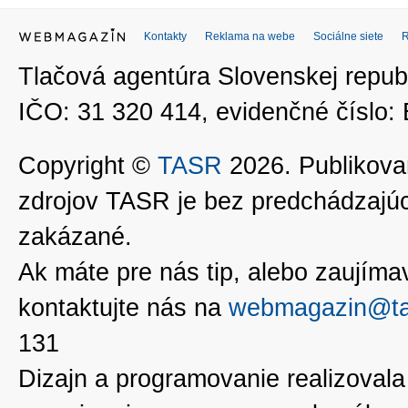
Kontakty
Reklama na webe
Sociálne siete
Tlačová agentúra Slovenskej republ
IČO: 31 320 414, evidenčné číslo
Copyright ©
TASR
2026. Publikovan
zdrojov TASR je bez predchádzaj
zakázané.
Ak máte pre nás tip, alebo zaujímavé
kontaktujte nás na
webmagazin@ta
131
Dizajn a programovanie realizoval