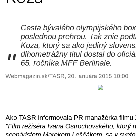
Cesta bývalého olympijského box
poslednou prehrou. Tak znie podti
Koza, ktorý sa ako jediný sloven
"
dlhometrážny titul dostal do ofici
65. ročníka MFF Berlinale.
Webmagazin.sk/TASR, 20. januára 2015 10:00
Ako TASR informovala PR manažérka filmu 
"Film režiséra Ivana Ostrochovského, ktorý 
scenáristom Marekom Leščákom, sa v sveto