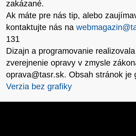
zakázané.
Ak máte pre nás tip, alebo zaujímavé
kontaktujte nás na
webmagazin@ta
131
Dizajn a programovanie realizoval
zverejnenie opravy v zmysle zákon
oprava@tasr.sk. Obsah stránok je
Verzia bez grafiky