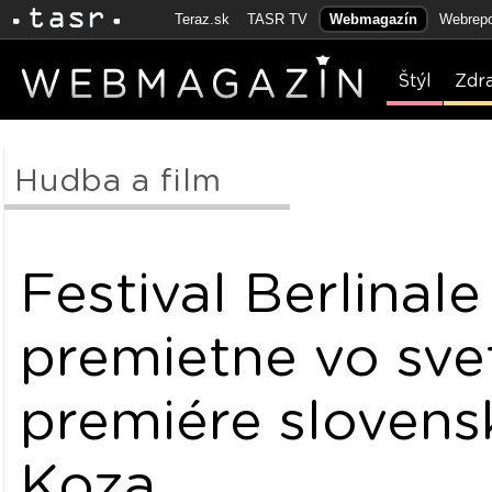
Teraz.sk
TASR TV
Webmagazín
Webrepo
Štýl
Zdr
Hudba a film
Festival Berlinale
premietne vo sve
premiére slovens
Koza