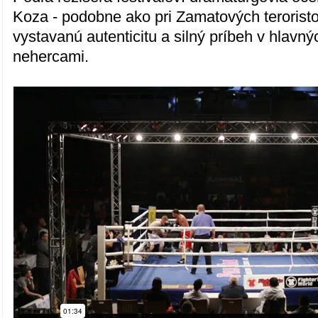
Koza - podobne ako pri Zamatových terorist
vystavanú autenticitu a silný príbeh v hlavn
nehercami.