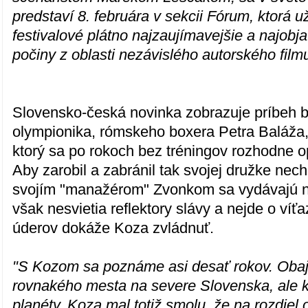
predstaví 8. februára v sekcii Fórum, ktorá u
festivalové plátno najzaujímavejšie a najobja
počiny z oblasti nezávislého autorského film
Slovensko-česká novinka zobrazuje príbeh 
olympionika, rómskeho boxera Petra Baláža
ktorý sa po rokoch bez tréningov rozhodne op
Aby zarobil a zabránil tak svojej družke nech
svojím "manažérom" Zvonkom sa vydávajú na
však nesvietia reflektory slávy a nejde o víťa
úderov dokáže Koza zvládnuť.
"S Kozom sa poznáme asi desať rokov. Oba
rovnakého mesta na severe Slovenska, ale k
planéty. Koza mal totiž smolu, že na rozdiel