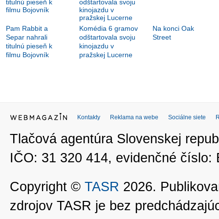
Pam Rabbit a
Komédia 6 gramov
Na konci Oak
Separ nahrali
odštartovala svoju
Street
titulnú pieseň k
kinojazdu v
filmu Bojovník
pražskej Lucerne
Kontakty
Reklama na webe
Sociálne siete
Tlačová agentúra Slovenskej republ
IČO: 31 320 414, evidenčné číslo
Copyright ©
TASR
2026. Publikovan
zdrojov TASR je bez predchádzaj