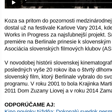
Koza sa pritom do pozornosti medzinárodnej
dostal už na festivale Karlove Vary 2014, kd
Works in Progress za najsľubnejší projekt. 
premiére na Berlinale prinesie k slovenský
Asociácia slovenských filmových klubov (AS
V novodobej histórii slovenskej kinematograf
posledných vyše 20 rokov iba o štvrtý dlhom
slovenský film, ktorý Berlinale vybralo do sv
programu. V roku 2001 to bola Krajinka Marti
2011 Dom Zuzany Liovej a v roku 2014 Zamato
ODPORÚČAME AJ:
Kino novinky týždňa: Dokonalý svedok nesm