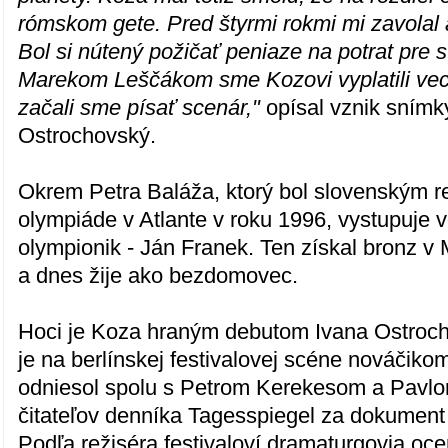
rómskom gete. Pred štyrmi rokmi mi zavolal 
Bol si nútený požičať peniaze na potrat pre 
Marekom Leščákom sme Kozovi vyplatili vec
začali sme písať scenár,"
opísal vznik snímk
Ostrochovský.
Okrem Petra Baláža, ktorý bol slovenským 
olympiáde v Atlante v roku 1996, vystupuje vo
olympionik - Ján Franek. Ten získal bronz v
a dnes žije ako bezdomovec.
Hoci je Koza hraným debutom Ivana Ostroch
je na berlínskej festivalovej scéne nováčikom.
odniesol spolu s Petrom Kerekesom a Pav
čitateľov denníka Tagesspiegel za dokument 
Podľa režiséra festivaloví dramaturgovia ocen