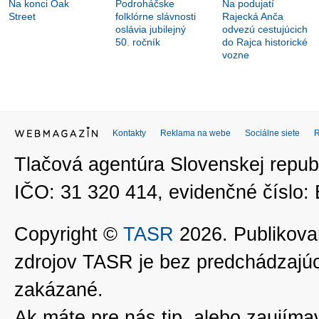
Na konci Oak
Podroháčske
Na podujatí
Street
folklórne slávnosti
Rajecká Anča
oslávia jubilejný
odvezú cestujúcich
50. ročník
do Rajca historické
vozne
Kontakty
Reklama na webe
Sociálne siete
Tlačová agentúra Slovenskej republ
IČO: 31 320 414, evidenčné číslo
Copyright ©
TASR
2026. Publikovan
zdrojov TASR je bez predchádzaj
zakázané.
Ak máte pre nás tip, alebo zaujímavé