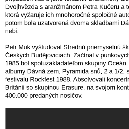
Dvojhvězda s aranžmánom Petra Kučeru a t
ktorá vyžaruje ich mnohoročné spoločné auto
potom bola uzatvorená dvoma skladbami Dál
nebi.
Petr Muk vyštudoval Strednú priemyselnú šk
Českých Budějoviciach. Začínal v punkových
1985 bol spoluzakladateľom skupiny Oceán.
albumy Dávná zem, Pyramida snů, 2 a 1/2, s
festivalu Rockfest 1988. Absolvovali koncert
Británii so skupinou Erasure, na svojom kon
400.000 predaných nosičov.