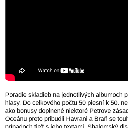
Poradie skladieb na jednotlivých albumoch p
hlasy. Do celkového počtu 50 piesní k 50. n
ako bonusy doplnené niektoré Petrove zása
Oceánu preto pribudli Havrani a Braň se to
prípadoch tiež s jeho textami. Shalomský dis