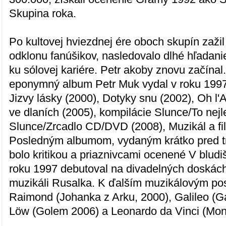
Skupina roka.
Po kultovej hviezdnej ére oboch skupín zaži
odklonu fanúšikov, nasledovalo dlhé hľadani
ku sólovej kariére. Petr akoby znovu začínal
eponymný album Petr Muk vydal v roku 1997
Jizvy lásky (2000), Dotyky snu (2002), Oh l
ve dlaních (2005), kompilácie Slunce/To nejl
Slunce/Zrcadlo CD/DVD (2008), Muzikál a fi
Posledným albumom, vydaným krátko pred t
bolo kritikou a priaznivcami ocenené V bludiš
roku 1997 debutoval na divadelných doskách
muzikáli Rusalka. K ďalším muzikálovým pos
Raimond (Johanka z Arku, 2000), Galileo (Ga
Löw (Golem 2006) a Leonardo da Vinci (Mon