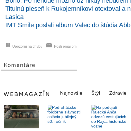
Bono: Po nehode možno už nikdy nebudem h
Titulnú pieseň k Rukojemníkovi otextoval a 
Lasica
IMT Smile poslali album Valec do štúdia Ab
Upozorni na chybu
Pošli emailom
Komentáre
Najnovšie
Štýl
Zdravie