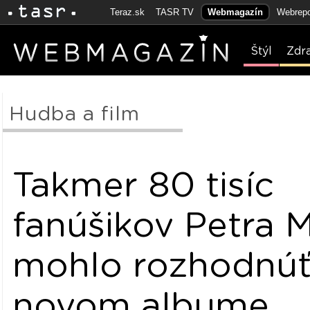
Teraz.sk
TASR TV
Webmagazín
Webrepo
Štýl
Zdr
Hudba a film
Takmer 80 tisíc
fanúšikov Petra 
mohlo rozhodnúť
novom albume