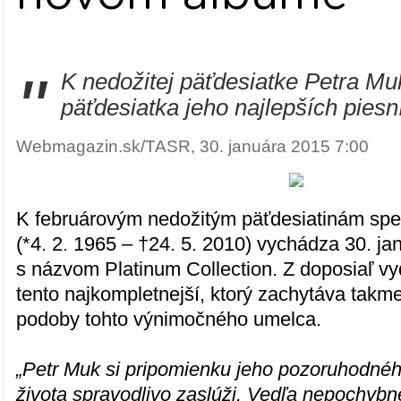
"
K nedožitej päťdesiatke Petra M
päťdesiatka jeho najlepších piesn
Webmagazin.sk/TASR, 30. januára 2015 7:00
K februárovým nedožitým päťdesiatinám sp
(*4. 2. 1965 – †24. 5. 2010) vychádza 30. ja
s názvom Platinum Collection. Z doposiaľ v
tento najkompletnejší, ktorý zachytáva takm
podoby tohto výnimočného umelca.
„Petr Muk si pripomienku jeho pozoruhodné
života spravodlivo zaslúži. Vedľa nepochybn