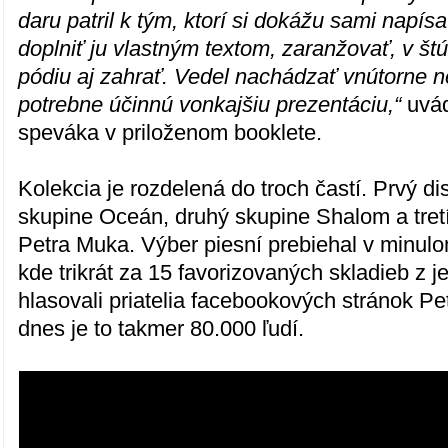
daru patril k tým, ktorí si dokážu sami napís
doplniť ju vlastným textom, zaranžovať, v št
pódiu aj zahrať. Vedel nachádzať vnútorne n
potrebne účinnú vonkajšiu prezentáciu,“
uvád
speváka v priloženom booklete.
Kolekcia je rozdelená do troch častí. Prvý d
skupine Oceán, druhý skupine Shalom a tretí
Petra Muka. Výber piesní prebiehal v minul
kde trikrát za 15 favorizovaných skladieb z j
hlasovali priatelia facebookových stránok P
dnes je to takmer 80.000 ľudí.