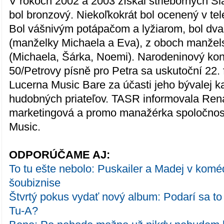
V rokoch 2002 a 2003 získal strieborných Sl
bol bronzový. Niekoľkokrát bol ocenený v te
Bol vášnivým potápačom a lyžiarom, bol dva
(manželky Michaela a Eva), z oboch manželst
(Michaela, Šárka, Noemi). Narodeninový kon
50/Petrovy písně pro Petra sa uskutoční 22.
Lucerna Music Bare za účasti jeho bývalej 
hudobných priateľov. TASR informovala Re
marketingová a promo manažérka spoločnos
Music.
ODPORÚČAME AJ:
To tu ešte nebolo: Puskailer a Madej v komé
šoubiznise
Štvrtý pokus vydať nový album: Podarí sa to 
Tu-A?