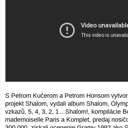
S Petrom Kučerom a Petrom Honsom vytvoril
projekt Shalom, vydali album Shalom, Olymp
vzkazů, 5, 4, 3, 2, 1…Shalom!, kompilácie Bo
mademoiselle Paris a Komplet, predaj nosič
300.000, získali ocenenie Gramy 1992 ako 