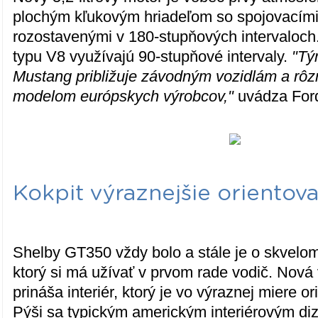
plochým kľukovým hriadeľom so spojovacími
rozostavenými v 180-stupňových intervaloch
typu V8 využívajú 90-stupňové intervaly.
"Tý
Mustang približuje závodným vozidlám a rô
modelom európskych výrobcov,"
uvádza For
Kokpit výraznejšie orientov
Shelby GT350 vždy bolo a stále je o skvelo
ktorý si má užívať v prvom rade vodič. Nová
prináša interiér, ktorý je vo výraznej miere o
Pýši sa typickým americkým interiérovým di