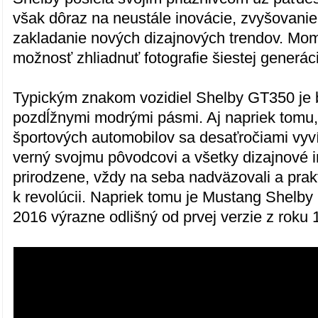
však dôraz na neustále inovácie, zvyšovani
zakladanie nových dizajnových trendov. M
možnosť zhliadnuť fotografie šiestej generá
Typickým znakom vozidiel Shelby GT350 je b
pozdĺžnymi modrými pásmi. Aj napriek tomu,
športových automobilov sa desaťročiami vyvíj
verný svojmu pôvodcovi a všetky dizajnové i
prirodzene, vždy na seba nadväzovali a prakt
k revolúcii. Napriek tomu je Mustang Shelb
2016 výrazne odlišný od prvej verzie z roku 