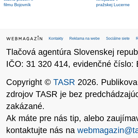
filmu Bojovník
pražskej Lucerne
Kontakty
Reklama na webe
Sociálne siete
Tlačová agentúra Slovenskej republ
IČO: 31 320 414, evidenčné číslo
Copyright ©
TASR
2026. Publikovan
zdrojov TASR je bez predchádzaj
zakázané.
Ak máte pre nás tip, alebo zaujímavé
kontaktujte nás na
webmagazin@ta