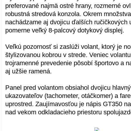
preferované najmä ostré hrany, rozmerné ovl
robustná stredová konzola. Okrem množstva t
nachádzame aj dvojicu ďalších ručičkových 
pomerne veľký 8-palcový dotykový displej.
Veľkú pozornosť si zaslúži volant, ktorý je 
štylizovanou kobrou v strede. Veniec volant
trojramenné prevedenie pôsobí športovo a n
aj užšie ramená.
Panel pred volantom obsiahol dvojicu hlavn
ukazovateľov (tachometer, otáčkomer) a fareb
uprostred. Zaujímavosťou je nápis GT350 n
nad vekom odkladacieho priestoru spolujazd