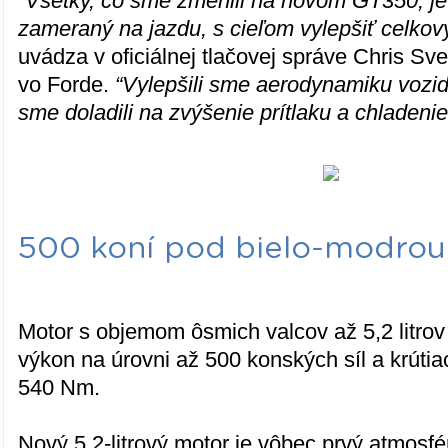
“Všetky, čo sme zmenili na novom GT350, je 
zameraný na jazdu, s cieľom vylepšiť celkov
uvádza v oficiálnej tlačovej správe Chris Sv
vo Forde.
“Vylepšili sme aerodynamiku vozidl
sme doladili na zvýšenie prítlaku a chladen
500 koní pod bielo-modrou
Motor s objemom ôsmich valcov až 5,2 litr
výkon na úrovni až 500 konských síl a krú
540 Nm.
Nový 5,2-litrový motor je vôbec prvý atmosf