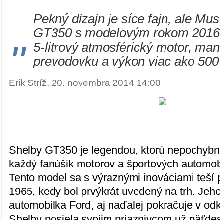
Pekný dizajn je síce fajn, ale Mu
GT350 s modelovým rokom 2016 
"
5-litrový atmosférický motor, ma
prevodovku a výkon viac ako 500
Erik Stríž, 20. novembra 2014 14:00
Shelby GT350 je legendou, ktorú nepochyb
každý fanúšik motorov a športových automob
Tento model sa s výraznými inováciami teší 
1965, kedy bol prvýkrát uvedený na trh. Jeh
automobilka Ford, aj naďalej pokračuje v od
Shelby posiela svojim priaznivcom už päťdesi