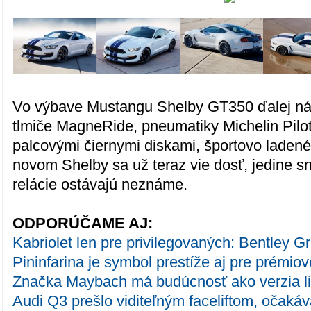
Vo výbave Mustangu Shelby GT350 ďalej n
tlmiče MagneRide, pneumatiky Michelin Pilot
palcovými čiernymi diskami, športovo laden
novom Shelby sa už teraz vie dosť, jedine 
relácie ostávajú neznáme.
ODPORÚČAME AJ:
Kabriolet len pre privilegovaných: Bentley G
Pininfarina je symbol prestíže aj pre prémio
Značka Maybach má budúcnosť ako verzia l
Audi Q3 prešlo viditeľným faceliftom, očaká