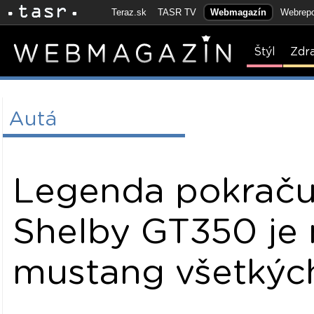
Teraz.sk
TASR TV
Webmagazín
Webrepo
Štýl
Zdr
Autá
Legenda pokraču
Shelby GT350 je n
mustang všetkých