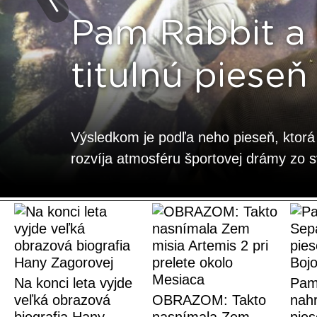
Pam Rabbit a 
titulnú pieseň
Výsledkom je podľa neho pieseň, ktor
rozvíja atmosféru športovej drámy zo 
Na konci leta vyjde
Pam
veľká obrazová
OBRAZOM: Takto
nahr