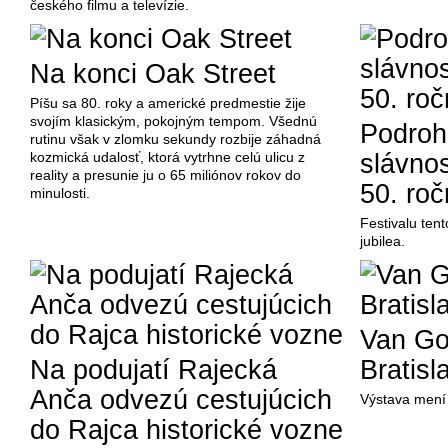
českého filmu a televízie.
Na konci Oak Street
Píšu sa 80. roky a americké predmestie žije
svojím klasickým, pokojným tempom. Všednú
Podroh
rutinu však v zlomku sekundy rozbije záhadná
kozmická udalosť, ktorá vytrhne celú ulicu z
slávnos
reality a presunie ju o 65 miliónov rokov do
50. roč
minulosti.
Festivalu te
jubilea.
Van Go
Na podujatí Rajecká
Bratisl
Anča odvezú cestujúcich
Výstava mení 
do Rajca historické vozne