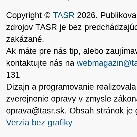
Copyright ©
TASR
2026. Publikovan
zdrojov TASR je bez predchádzaj
zakázané.
Ak máte pre nás tip, alebo zaujímavé
kontaktujte nás na
webmagazin@ta
131
Dizajn a programovanie realizoval
zverejnenie opravy v zmysle zákon
oprava@tasr.sk. Obsah stránok je
Verzia bez grafiky