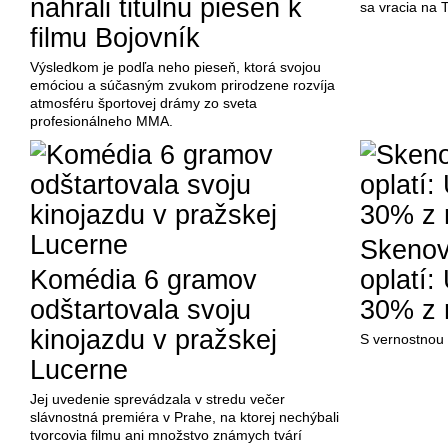
nahrali titulnú pieseň k
sa vracia na 
filmu Bojovník
Výsledkom je podľa neho pieseň, ktorá svojou
emóciou a súčasným zvukom prirodzene rozvíja
atmosféru športovej drámy zo sveta
profesionálneho MMA.
Skenova
Komédia 6 gramov
oplatí:
odštartovala svoju
30% z 
kinojazdu v pražskej
S vernostnou a
Lucerne
Jej uvedenie sprevádzala v stredu večer
slávnostná premiéra v Prahe, na ktorej nechýbali
tvorcovia filmu ani množstvo známych tvárí