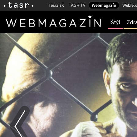
Teraz.sk
TASR TV
Webmagazín
Webrepo
Štýl
Zdr