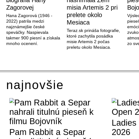
biografia Hany
nasnímala Zem
pies
Zagorovej
misia Artemis 2 pri
Bojo
prelete okolo
Hana Zagorová (1946 -
Výsle
2022) patrila medzi
piese
Mesiaca
najznámejšie české
emóci
Teraz.sk prináša fotografie,
speváčky. Naspievala
zvuko
ktoré zachytila posádka
takmer 900 piesní a získala
atmos
misie Artemis 2 počas
mnoho ocenení.
zo sve
preletu okolo Mesiaca.
najnovšie
Ladies
Pam Rabbit a Separ
2026