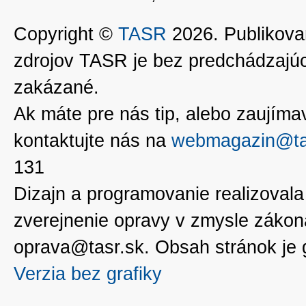
Copyright ©
TASR
2026. Publikovan
zdrojov TASR je bez predchádzaj
zakázané.
Ak máte pre nás tip, alebo zaujímavé
kontaktujte nás na
webmagazin@ta
131
Dizajn a programovanie realizoval
zverejnenie opravy v zmysle zákon
oprava@tasr.sk. Obsah stránok je
Verzia bez grafiky