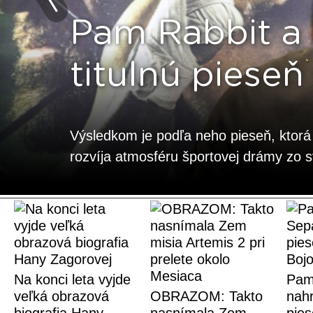
Pam Rabbit a 
titulnú pieseň
Výsledkom je podľa neho pieseň, ktor
rozvíja atmosféru športovej drámy zo 
Na konci leta vyjde
Pam
veľká obrazová
OBRAZOM: Takto
nahr