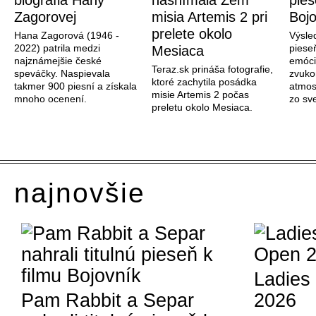
biografia Hany
nasnímala Zem
pies
Zagorovej
misia Artemis 2 pri
Bojo
prelete okolo
Hana Zagorová (1946 -
Výsle
2022) patrila medzi
piese
Mesiaca
najznámejšie české
emóci
Teraz.sk prináša fotografie,
speváčky. Naspievala
zvuko
ktoré zachytila posádka
takmer 900 piesní a získala
atmos
misie Artemis 2 počas
mnoho ocenení.
zo sve
preletu okolo Mesiaca.
najnovšie
Ladies
Pam Rabbit a Separ
2026