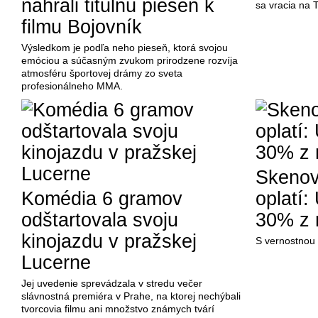
nahrali titulnú pieseň k
sa vracia na 
filmu Bojovník
Výsledkom je podľa neho pieseň, ktorá svojou
emóciou a súčasným zvukom prirodzene rozvíja
atmosféru športovej drámy zo sveta
profesionálneho MMA.
Skenova
Komédia 6 gramov
oplatí:
odštartovala svoju
30% z 
kinojazdu v pražskej
S vernostnou a
Lucerne
Jej uvedenie sprevádzala v stredu večer
slávnostná premiéra v Prahe, na ktorej nechýbali
tvorcovia filmu ani množstvo známych tvárí