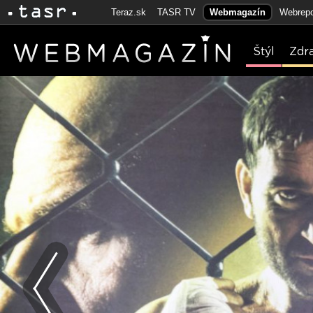
Teraz.sk
TASR TV
Webmagazín
Webrepo
Štýl
Zdr