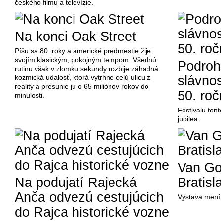
českého filmu a televízie.
Na konci Oak Street
Píšu sa 80. roky a americké predmestie žije
svojím klasickým, pokojným tempom. Všednú
Podroh
rutinu však v zlomku sekundy rozbije záhadná
kozmická udalosť, ktorá vytrhne celú ulicu z
slávnos
reality a presunie ju o 65 miliónov rokov do
50. roč
minulosti.
Festivalu te
jubilea.
Van Go
Na podujatí Rajecká
Bratisl
Anča odvezú cestujúcich
Výstava mení 
do Rajca historické vozne